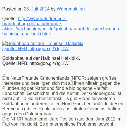
Linken
in
Posted on
23. Juli 2014
by
Webredaktion
Potsdam
–
Quelle:
http://www.naturfreunde-
Wir
brandenburg.de/naturfreunde-
sind
aktuell/nachrichten/article/goldabbau-auf-der-griechischen-
dabei.
halbinsel-chalkidiki.html
Goldabbau auf der Halbinsel Halkidiki,
Quelle: NFB, http://goo.gl/Ytg1IW
…
Die NaturFreunde Griechenlands (NFGR) zeigen großes
Interesse und beteiligen sich mit all ihren Mitteln gegen die
Plünderung der Natur und für die biologische Vielfalt,
Landschaft, Geschichte und die Kultur. Der Goldbergbau ist
nicht auf Halkidiki beschränkt. Es gibt Pläne für weiteren
Goldabbau in anderen Teilen Nord-Griechenlands. In diesen
Bereichen gibt es Reaktionen aus lokalen Gemeinschaften
gegen den Goldbergbau.
Die NFGR haben eine klare Position aus dem Jahr 2011 im
Fall von Halkidiki. Es gibt erhebliche Probleme, sowohl