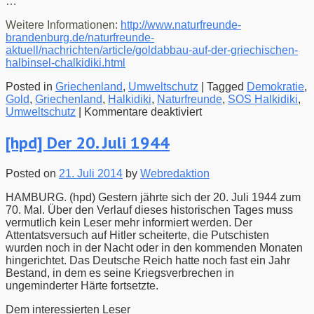
…
Weitere Informationen:
http://www.naturfreunde-
brandenburg.de/naturfreunde-
aktuell/nachrichten/article/goldabbau-auf-der-griechischen-
halbinsel-chalkidiki.html
Posted in
Griechenland
,
Umweltschutz
|
Tagged
Demokratie
,
Gold
,
Griechenland
,
Halkidiki
,
Naturfreunde
,
SOS Halkidiki
,
für
Umweltschutz
|
Kommentare deaktiviert
[NFB]
Goldabbau
[hpd] Der 20. Juli 1944
auf
der
Posted on
21. Juli 2014
by
Webredaktion
griechischen
Halbinsel
HAMBURG. (hpd) Gestern jährte sich der 20. Juli 1944 zum
Halkidiki
70. Mal. Über den Verlauf dieses historischen Tages muss
vermutlich kein Leser mehr informiert werden. Der
Attentatsversuch auf Hitler scheiterte, die Putschisten
wurden noch in der Nacht oder in den kommenden Monaten
hingerichtet. Das Deutsche Reich hatte noch fast ein Jahr
Bestand, in dem es seine Kriegsverbrechen in
ungeminderter Härte fortsetzte.
Dem interessierten Leser