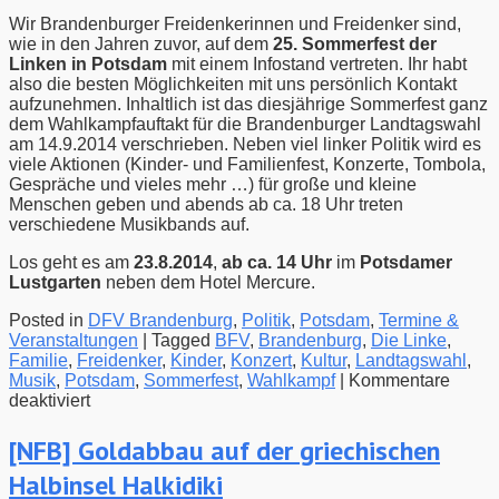
Wir Brandenburger Freidenkerinnen und Freidenker sind,
wie in den Jahren zuvor, auf dem
25. Sommerfest der
Linken in Potsdam
mit einem Infostand vertreten. Ihr habt
also die besten Möglichkeiten mit uns persönlich Kontakt
aufzunehmen. Inhaltlich ist das diesjährige Sommerfest ganz
dem Wahlkampfauftakt für die Brandenburger Landtagswahl
am 14.9.2014 verschrieben. Neben viel linker Politik wird es
viele Aktionen (Kinder- und Familienfest, Konzerte, Tombola,
Gespräche und vieles mehr …) für große und kleine
Menschen geben und abends ab ca. 18 Uhr treten
verschiedene Musikbands auf.
Los geht es am
23.8.2014
,
ab ca. 14 Uhr
im
Potsdamer
Lustgarten
neben dem Hotel Mercure.
Posted in
DFV Brandenburg
,
Politik
,
Potsdam
,
Termine &
Veranstaltungen
|
Tagged
BFV
,
Brandenburg
,
Die Linke
,
Familie
,
Freidenker
,
Kinder
,
Konzert
,
Kultur
,
Landtagswahl
,
Musik
,
Potsdam
,
Sommerfest
,
Wahlkampf
|
Kommentare
für
deaktiviert
23.8.2014
–
[NFB] Goldabbau auf der griechischen
Sommerfest
Halbinsel Halkidiki
der