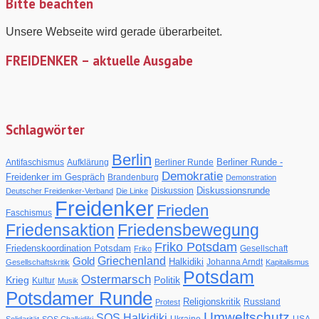
Bitte beachten
Hartmann
Unsere Webseite wird gerade überarbeitet.
FREIDENKER – aktuelle Ausgabe
Schlagwörter
Berlin
Berliner Runde -
Antifaschismus
Aufklärung
Berliner Runde
Demokratie
Freidenker im Gespräch
Brandenburg
Demonstration
Diskussionsrunde
Diskussion
Deutscher Freidenker-Verband
Die Linke
Freidenker
Frieden
Faschismus
Friedensaktion
Friedensbewegung
Friko Potsdam
Friedenskoordination Potsdam
Gesellschaft
Friko
Gold
Griechenland
Halkidiki
Johanna Arndt
Gesellschaftskritik
Kapitalismus
Potsdam
Ostermarsch
Krieg
Politik
Kultur
Musik
Potsdamer Runde
Religionskritik
Russland
Protest
Umweltschutz
SOS Halkidiki
Ukraine
USA
Solidarität
SOS Chalkidiki