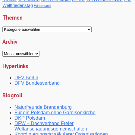
Weltfriedenstag
Widerstand
Themen
Themen
Archiv
Archiv
Hyperlinks
DFV Berlin
DFV Bundesverband
Blogroll
Naturfreunde Brandenburg
Für ein Potsdam ohne Garnisonkirche
DKP Potsdam
DFW – Dachverband Freier
Weltanschauungsgemeinschaften
Koordinierungsrat säkularer Organisationen