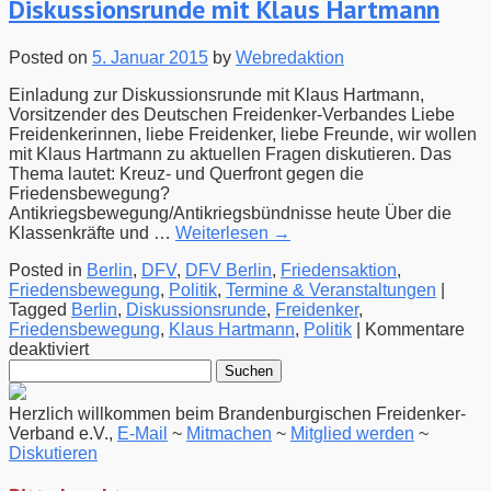
Diskussionsrunde mit Klaus Hartmann
Posted on
5. Januar 2015
by
Webredaktion
Einladung zur Diskussionsrunde mit Klaus Hartmann,
Vorsitzender des Deutschen Freidenker-Verbandes Liebe
Freidenkerinnen, liebe Freidenker, liebe Freunde, wir wollen
mit Klaus Hartmann zu aktuellen Fragen diskutieren. Das
Thema lautet: Kreuz- und Querfront gegen die
Friedensbewegung?
Antikriegsbewegung/Antikriegsbündnisse heute Über die
Klassenkräfte und …
Weiterlesen
→
Posted in
Berlin
,
DFV
,
DFV Berlin
,
Friedensaktion
,
Friedensbewegung
,
Politik
,
Termine & Veranstaltungen
|
Tagged
Berlin
,
Diskussionsrunde
,
Freidenker
,
Friedensbewegung
,
Klaus Hartmann
,
Politik
|
Kommentare
für
deaktiviert
Suchen
[DFV
nach:
Berlin]
13.1.2015
Herzlich willkommen beim Brandenburgischen Freidenker-
–
Verband e.V.,
E-Mail
~
Mitmachen
~
Mitglied werden
~
Diskussionsrunde
Diskutieren
mit
Klaus