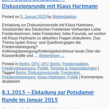
Potsda
Diskussionsrunde mit Klaus Hartmann
Runde
im
März
Posted on
5. Januar 2015
by
Webredaktion
Einladung zur Diskussionsrunde mit Klaus Hartmann,
Vorsitzender des Deutschen Freidenker-Verbandes Liebe
Freidenkerinnen, liebe Freidenker, liebe Freunde, wir wollen
mit Klaus Hartmann zu aktuellen Fragen diskutieren. Das
Thema lautet: Kreuz- und Querfront gegen die
Friedensbewegung?
Antikriegsbewegung/Antikriegsbündnisse heute Über die
Klassenkräfte und …
Weiterlesen
→
Posted in
Berlin
,
DFV
,
DFV Berlin
,
Friedensaktion
,
Friedensbewegung
,
Politik
,
Termine & Veranstaltungen
|
Tagged
Berlin
,
Diskussionsrunde
,
Freidenker
,
Friedensbewegung
,
Klaus Hartmann
,
Politik
|
Kommentare
für
deaktiviert
[DFV
Berlin]
8.1.2015 – Einladung zur Potsdamer
13.1.2015
Runde im Januar 2015
–
Diskussionsrunde
mit