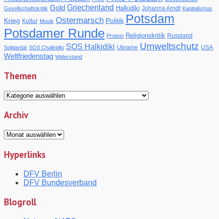
Gold
Griechenland
Halkidiki
Johanna Arndt
Gesellschaftskritik
Kapitalismus
Potsdam
Ostermarsch
Krieg
Politik
Kultur
Musik
Potsdamer Runde
Religionskritik
Russland
Protest
Umweltschutz
SOS Halkidiki
Ukraine
USA
Solidarität
SOS Chalkidiki
Weltfriedenstag
Widerstand
Themen
Themen
Archiv
Archiv
Hyperlinks
DFV Berlin
DFV Bundesverband
Blogroll