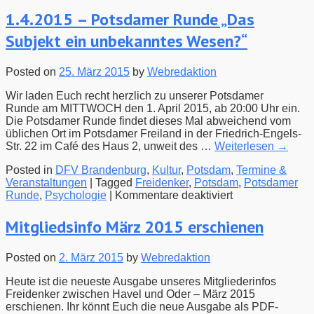
Berlin]
1.4.2015 – Potsdamer Runde „Das
8.4.2015
Subjekt ein unbekanntes Wesen?“
–
Berliner
Runde
Posted on
25. März 2015
by
Webredaktion
–
Freidenker
Wir laden Euch recht herzlich zu unserer Potsdamer
im
Runde am MITTWOCH den 1. April 2015, ab 20:00 Uhr ein.
Gespräch
Die Potsdamer Runde findet dieses Mal abweichend vom
üblichen Ort im Potsdamer Freiland in der Friedrich-Engels-
Str. 22 im Café des Haus 2, unweit des …
Weiterlesen
→
Posted in
DFV Brandenburg
,
Kultur
,
Potsdam
,
Termine &
Veranstaltungen
|
Tagged
Freidenker
,
Potsdam
,
Potsdamer
für
Runde
,
Psychologie
|
Kommentare deaktiviert
1.4.2015
–
Mitgliedsinfo März 2015 erschienen
Potsdamer
Runde
Posted on
2. März 2015
by
Webredaktion
„Das
Subjekt
Heute ist die neueste Ausgabe unseres Mitgliederinfos
ein
Freidenker zwischen Havel und Oder – März 2015
unbekanntes
erschienen. Ihr könnt Euch die neue Ausgabe als PDF-
Wesen?“