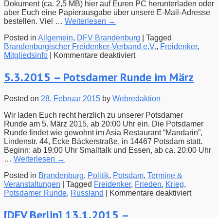
Dokument (ca. 2,5 MB) hier auf Euren PC herunterladen oder
aber Euch eine Papierausgabe über unsere E-Mail-Adresse
bestellen. Viel …
Weiterlesen
→
Posted in
Allgemein
,
DFV Brandenburg
|
Tagged
Brandenburgischer Freidenker-Verband e.V.
,
Freidenker
,
für
Mitgliedsinfo
|
Kommentare deaktiviert
Mitgliedsinfo
März
5.3.2015 – Potsdamer Runde im März
2015
erschienen
Posted on
28. Februar 2015
by
Webredaktion
Wir laden Euch recht herzlich zu unserer Potsdamer
Runde am 5. März 2015, ab 20:00 Uhr ein. Die Potsdamer
Runde findet wie gewohnt im Asia Restaurant “Mandarin”,
Lindenstr. 44, Ecke Bäckerstraße, in 14467 Potsdam statt.
Beginn: ab 19:00 Uhr Smalltalk und Essen, ab ca. 20:00 Uhr
…
Weiterlesen
→
Posted in
Brandenburg
,
Politik
,
Potsdam
,
Termine &
Veranstaltungen
|
Tagged
Freidenker
,
Frieden
,
Krieg
,
für
Potsdamer Runde
,
Russland
|
Kommentare deaktiviert
5.3.201
–
[DFV Berlin] 13.1.2015 –