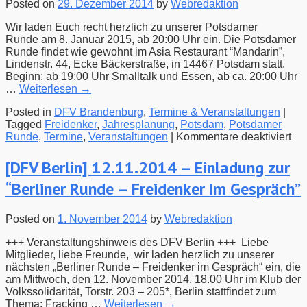
Posted on
29. Dezember 2014
by
Webredaktion
Klaus
Hartmann
Wir laden Euch recht herzlich zu unserer Potsdamer
Runde am 8. Januar 2015, ab 20:00 Uhr ein. Die Potsdamer
Runde findet wie gewohnt im Asia Restaurant “Mandarin”,
Lindenstr. 44, Ecke Bäckerstraße, in 14467 Potsdam statt.
Beginn: ab 19:00 Uhr Smalltalk und Essen, ab ca. 20:00 Uhr
…
Weiterlesen
→
Posted in
DFV Brandenburg
,
Termine & Veranstaltungen
|
Tagged
Freidenker
,
Jahresplanung
,
Potsdam
,
Potsdamer
für
Runde
,
Termine
,
Veranstaltungen
|
Kommentare deaktiviert
8.1
–
[DFV Berlin] 12.11.2014 – Einladung zur
Ei
“Berliner Runde – Freidenker im Gespräch”
zur
Po
Ru
Posted on
1. November 2014
by
Webredaktion
im
Ja
+++ Veranstaltungshinweis des DFV Berlin +++ Liebe
20
Mitglieder, liebe Freunde, wir laden herzlich zu unserer
nächsten „Berliner Runde – Freidenker im Gespräch“ ein, die
am Mittwoch, den 12. November 2014, 18.00 Uhr im Klub der
Volkssolidarität, Torstr. 203 – 205*, Berlin stattfindet zum
Thema: Fracking …
Weiterlesen
→