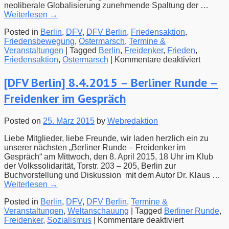
neoliberale Globalisierung zunehmende Spaltung der …
Weiterlesen
→
Posted in
Berlin
,
DFV
,
DFV Berlin
,
Friedensaktion
,
Friedensbewegung
,
Ostermarsch
,
Termine &
Veranstaltungen
|
Tagged
Berlin
,
Freidenker
,
Frieden
,
für
Friedensaktion
,
Ostermarsch
|
Kommentare deaktiviert
4.4.201
–
[DFV Berlin] 8.4.2015 – Berliner Runde –
Aufruf
Freidenker im Gespräch
zum
Osterm
2015
Posted on
25. März 2015
by
Webredaktion
in
Berlin
Liebe Mitglieder, liebe Freunde, wir laden herzlich ein zu
unserer nächsten „Berliner Runde – Freidenker im
Gespräch“ am Mittwoch, den 8. April 2015, 18 Uhr im Klub
der Volkssolidarität, Torstr. 203 – 205, Berlin zur
Buchvorstellung und Diskussion mit dem Autor Dr. Klaus …
Weiterlesen
→
Posted in
Berlin
,
DFV
,
DFV Berlin
,
Termine &
Veranstaltungen
,
Weltanschauung
|
Tagged
Berliner Runde
,
für
Freidenker
,
Sozialismus
|
Kommentare deaktiviert
[DFV