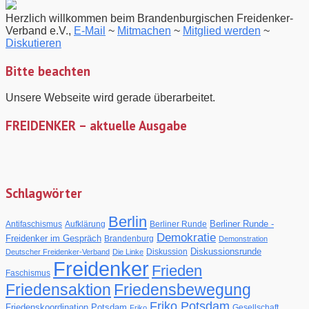
nach:
08.10.2014
–
Herzlich willkommen beim Brandenburgischen Freidenker-
Einladung
Verband e.V.,
E-Mail
~
Mitmachen
~
Mitglied werden
~
zur
Diskutieren
“Berliner
Runde
Bitte beachten
–
Freidenker
Unsere Webseite wird gerade überarbeitet.
im
Gespräch”
FREIDENKER – aktuelle Ausgabe
Schlagwörter
Berlin
Berliner Runde -
Antifaschismus
Aufklärung
Berliner Runde
Demokratie
Freidenker im Gespräch
Brandenburg
Demonstration
Diskussionsrunde
Diskussion
Deutscher Freidenker-Verband
Die Linke
Freidenker
Frieden
Faschismus
Friedensaktion
Friedensbewegung
Friko Potsdam
Friedenskoordination Potsdam
Gesellschaft
Friko