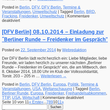
Posted in
Berlin
,
DFV
,
DFV Berlin
,
Termine &
Veranstaltungen
,
Umweltschutz
|
Tagged
Berlin
,
BRD
,
Fracking
,
Freidenker
,
Umweltschutz
|
Kommentare
für
deaktiviert
[DFV
Berlin]
[DFV Berlin] 08.10.2014 – Einladung zur
12.11.2014
“Berliner Runde – Freidenker im Gespräch”
–
Einladung
zur
Posted on
22. September 2014
by
Webredaktion
“Berliner
Runde
Der DFV Berlin lädt recht herzlich ein: Liebe Mitglieder, liebe
–
Freunde, wir laden herzlich zu unserer nächsten „Berliner
Freidenker
Runde – Freidenker im Gespräch“ ein, die am Mittwoch, den
im
8. Oktober 2014, 18.00 Uhr im Klub der Volkssolidarität,
Gespräch”
Torstr. 203 – 205 in …
Weiterlesen
→
Posted in
Berlin
,
DFV Berlin
,
Europa
,
Politik
,
Termine &
Veranstaltungen
,
USA
,
Weltanschauung
|
Tagged
Berlin
,
Berliner Runde
,
Europa
,
Freidenker
,
Freihandelsabkommen
,
für
TTIP
,
USA
,
Wirtschaft
|
Kommentare deaktiviert
[DFV
Seite 10 von 11
« Erste
«
...
7
8
9
10
11
»
Suchen
Berlin]