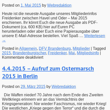
Posted on
1. Mai 2015
by
Webredaktion
Heute ist die neueste Ausgabe unseres Mitgliederinfos
Freidenker zwischen Havel und Oder – Mai 2015
erschienen. Ihr könnt Euch die neue Ausgabe als PDF-
Dokument (ca. 600 KB) hier auf Euren PC
herunterladen oder aber Euch eine Papierausgabe über
unsere E-Mail-Adresse bestellen. Viel Spaß …
Weiterlesen
→
Posted in
Allgemein
,
DFV Brandenburg
,
Mitglieder
|
Tagged
2015
,
Brandenburgischer
,
Freidenker
,
Mai
,
Mitgliedsinfo
|
für
Kommentare deaktiviert
Mitgliedsinfo
Mai
4.4.2015 – Aufruf zum Ostermarsch
2015
2015 in Berlin
erschienen
Posted on
29. März 2015
by
Webredaktion
Die Waffen nieder! 70 Jahre nach dem Ende des Zweiten
Weltkriegs erinnern wir an das Vermächtnis der
Kriegsgeneration: Nie wieder Faschismus, nie wieder Krieg!
Die westlichen „Kriege gegen den Terror“ und die durch die