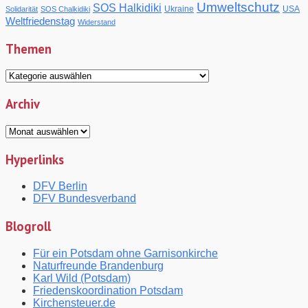
Umweltschutz
SOS Halkidiki
Ukraine
USA
Solidarität
SOS Chalkidiki
Weltfriedenstag
Widerstand
Themen
Themen
Archiv
Archiv
Hyperlinks
DFV Berlin
DFV Bundesverband
Blogroll
Für ein Potsdam ohne Garnisonkirche
Naturfreunde Brandenburg
Karl Wild (Potsdam)
Friedenskoordination Potsdam
Kirchensteuer.de