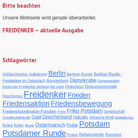
Filmgespräch
Bitte beachten
zu
Natur
Unsere Webseite wird gerade überarbeitet.
unter
Beschuss
FREIDENKER – aktuelle Ausgabe
–
Ökologische
Folgen
des
Krieges
Schlagwörter
Berlin
Berliner Runde -
Antifaschismus
Aufklärung
Berliner Runde
Demokratie
Freidenker im Gespräch
Brandenburg
Demonstration
Diskussionsrunde
Diskussion
Deutscher Freidenker-Verband
Die Linke
Freidenker
Frieden
Faschismus
Friedensaktion
Friedensbewegung
Friko Potsdam
Friedenskoordination Potsdam
Gesellschaft
Friko
Gold
Griechenland
Halkidiki
Johanna Arndt
Gesellschaftskritik
Kapitalismus
Potsdam
Ostermarsch
Krieg
Politik
Kultur
Musik
Potsdamer Runde
Religionskritik
Russland
Protest