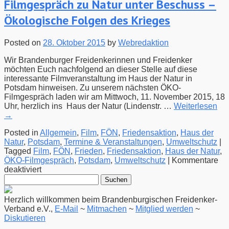
Filmgespräch zu Natur unter Beschuss –
Ökologische Folgen des Krieges
Posted on
28. Oktober 2015
by
Webredaktion
Wir Brandenburger Freidenkerinnen und Freidenker
möchten Euch nachfolgend an dieser Stelle auf diese
interessante Filmveranstaltung im Haus der Natur in
Potsdam hinweisen. Zu unserem nächsten ÖKO-
Filmgespräch laden wir am Mittwoch, 11. November 2015, 18
Uhr, herzlich ins Haus der Natur (Lindenstr. …
Weiterlesen
→
Posted in
Allgemein
,
Film
,
FÖN
,
Friedensaktion
,
Haus der
Natur
,
Potsdam
,
Termine & Veranstaltungen
,
Umweltschutz
|
Tagged
Film
,
FÖN
,
Frieden
,
Friedensaktion
,
Haus der Natur
,
ÖKO-Filmgespräch
,
Potsdam
,
Umweltschutz
|
Kommentare
für
deaktiviert
Suchen
[FÖN
nach:
/
HdN]
Herzlich willkommen beim Brandenburgischen Freidenker-
11.11.2015
Verband e.V.,
E-Mail
~
Mitmachen
~
Mitglied werden
~
–
Diskutieren
ÖKO-