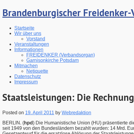
Brandenburgischer Freidenker-V
Startseite
Wir über uns
Vorstand
Veranstaltungen
Informationen
FREIDENKER (Verbandsorgan)
Garnisonkirche Potsdam
Mitmachen
Netiquette
Datenschutz
Impressum
Staatsleistungen: Die Rechnung
Posted on
19. April 2011
by
Webredaktion
BERLIN. (
hpd
) Die Humanistische Union (HU) präsentierte die
seit 1949 von den Bundesländern bezahlt wurden: 14 Mrd. Eur
Gesetzentwurf für die ersatzlose Ablösung der Staatsleistunge