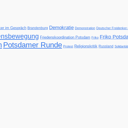
Demokratie
nker im Gespräch
Brandenburg
Demonstration
Deutscher Freidenker
ensbewegung
Friko Potsd
Friedenskoordination Potsdam
Friko
Potsdamer Runde
m
Religionskritik
Russland
Protest
Solidarität