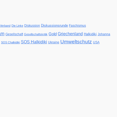
Diskussionsrunde
Diskussion
Faschismus
-Verband
Die Linke
am
Gold
Griechenland
Halkidiki
Gesellschaft
Johanna
Gesellschaftskritik
Umweltschutz
SOS Halkidiki
Ukraine
USA
SOS Chalkidiki