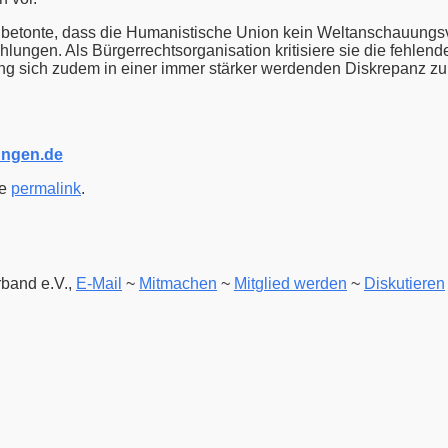
 betonte, dass die Humanistische Union kein Weltanschauungsv
lungen. Als Bürgerrechtsorganisation kritisiere sie die fehle
g sich zudem in einer immer stärker werdenden Diskrepanz zum 
ungen.de
he
permalink
.
band e.V.,
E-Mail
~
Mitmachen
~
Mitglied werden
~
Diskutieren