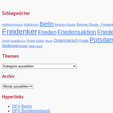
Schlagwörter
Berlin
Berliner Runde - Freide
Antifaschismus
Aufklärung
Berliner Runde
Freidenker
Friedensaktion
Fried
Frieden
Potsda
Ostermarsch
Krieg
Politik
Arndt
Kultur
Kapitalismus
Musik
Weltfriedenstag
Widerstand
Themen
Themen
Archiv
Archiv
Hyperlinks
DFV Berlin
DFV Bundesverband