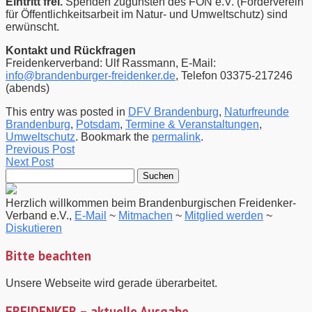
Eintritt frei.
Spenden zugunsten des FÖN e.V. (Förderverein
für Öffentlichkeitsarbeit im Natur- und Umweltschutz) sind
erwünscht.
Kontakt und Rückfragen
Freidenkerverband: Ulf Rassmann, E-Mail:
info@brandenburger-freidenker.de
, Telefon 03375-217246
(abends)
This entry was posted in
DFV Brandenburg
,
Naturfreunde
Brandenburg
,
Potsdam
,
Termine & Veranstaltungen
,
Umweltschutz
. Bookmark the
permalink
.
Previous Post
Next Post
Suchen
nach:
Herzlich willkommen beim Brandenburgischen Freidenker-
Verband e.V.,
E-Mail
~
Mitmachen
~
Mitglied werden
~
Diskutieren
Bitte beachten
Unsere Webseite wird gerade überarbeitet.
FREIDENKER – aktuelle Ausgabe