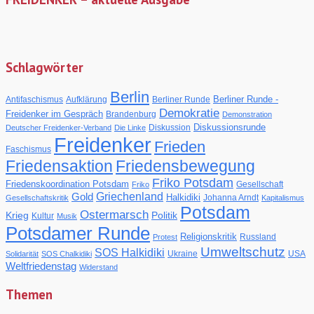
Schlagwörter
Berlin
Berliner Runde -
Antifaschismus
Aufklärung
Berliner Runde
Demokratie
Freidenker im Gespräch
Brandenburg
Demonstration
Diskussionsrunde
Diskussion
Deutscher Freidenker-Verband
Die Linke
Freidenker
Frieden
Faschismus
Friedensaktion
Friedensbewegung
Friko Potsdam
Friedenskoordination Potsdam
Gesellschaft
Friko
Gold
Griechenland
Halkidiki
Johanna Arndt
Gesellschaftskritik
Kapitalismus
Potsdam
Ostermarsch
Krieg
Politik
Kultur
Musik
Potsdamer Runde
Religionskritik
Russland
Protest
Umweltschutz
SOS Halkidiki
Ukraine
USA
Solidarität
SOS Chalkidiki
Weltfriedenstag
Widerstand
Themen